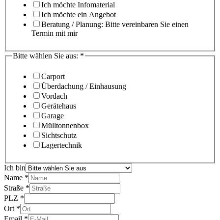
Ich möchte Infomaterial
Ich möchte ein Angebot
Beratung / Planung: Bitte vereinbaren Sie einen
Termin mit mir
Bitte wählen Sie aus:
*
Carport
Überdachung / Einhausung
Vordach
Gerätehaus
Garage
Mülltonnenbox
Sichtschutz
Lagertechnik
Ich bin
Name
*
Straße
*
PLZ
*
Ort
*
Email
*