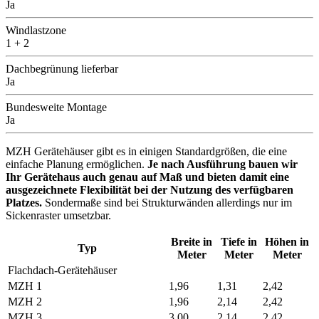
Ja
Windlastzone
1 + 2
Dachbegrünung lieferbar
Ja
Bundesweite Montage
Ja
MZH Gerätehäuser gibt es in einigen Standardgrößen, die eine
einfache Planung ermöglichen.
Je nach Ausführung bauen wir
Ihr Gerätehaus auch genau auf Maß und bieten damit eine
ausgezeichnete Flexibilität bei der Nutzung des verfügbaren
Platzes.
Sondermaße sind bei Strukturwänden allerdings nur im
Sickenraster umsetzbar.
Breite in
Tiefe in
Höhen in
Typ
Meter
Meter
Meter
Flachdach-Gerätehäuser
MZH 1
1,96
1,31
2,42
MZH 2
1,96
2,14
2,42
MZH 3
3,00
2,14
2,42