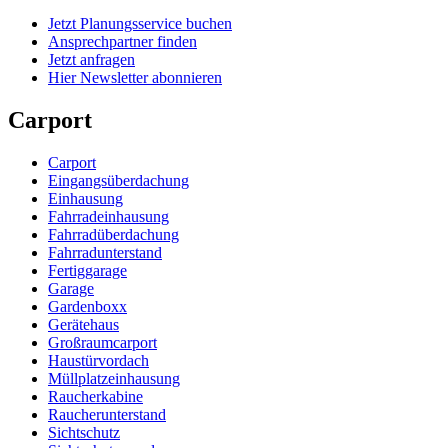
Jetzt Planungsservice buchen
Ansprechpartner finden
Jetzt anfragen
Hier Newsletter abonnieren
Carport
Carport
Eingangsüberdachung
Einhausung
Fahrradeinhausung
Fahrradüberdachung
Fahrradunterstand
Fertiggarage
Garage
Gardenboxx
Gerätehaus
Großraumcarport
Haustürvordach
Müllplatzeinhausung
Raucherkabine
Raucherunterstand
Sichtschutz