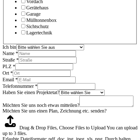
Vordach
Gerätehaus
Garage
Mülltonnenbox
Sichtschutz
Lagertechnik
Ich bin
Name
*
Straße
*
PLZ
*
Ort
*
Email
*
Telefonnummer
*
Haben Sie einen Projektetat?
Möchten Sie uns noch etwas mitteilen?
Möchten Sie uns einen Plan, Zeichnung etc. senden?
Drag & Drop Files,
Choose Files to Upload
You can upload
up to 3 files.
Erlaubte Dateiformate: pdf, doc, jpg, jpeg, xls, png. Durch halten