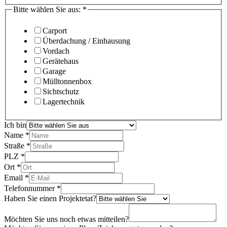
Bitte wählen Sie aus:
*
Carport
Überdachung / Einhausung
Vordach
Gerätehaus
Garage
Mülltonnenbox
Sichtschutz
Lagertechnik
Ich bin
Name
*
Straße
*
PLZ
*
Ort
*
Email
*
Telefonnummer
*
Haben Sie einen Projektetat?
Möchten Sie uns noch etwas mitteilen?