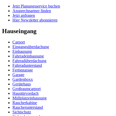
Jetzt Planungsservice buchen
Ansprechpartner finden
Jetzt anfragen
Hier Newsletter abonnieren
Hauseingang
Carport
Eingangsüberdachung
Einhausung
Fahrradeinhausung
Fahrradüberdachung
Fahrradunterstand
Fertiggarage
Garage
Gardenboxx
Gerätehaus
Großraumcarport
Haustürvordach
Müllplatzeinhausung
Raucherkabine
Raucherunterstand
Sichtschutz