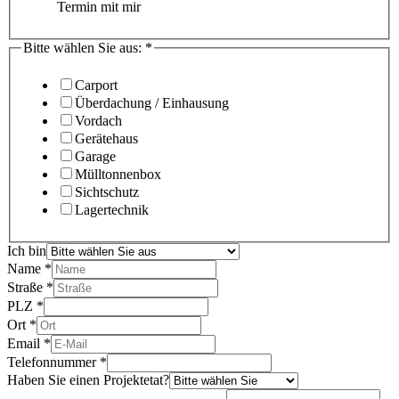
Termin mit mir
Bitte wählen Sie aus:
*
Carport
Überdachung / Einhausung
Vordach
Gerätehaus
Garage
Mülltonnenbox
Sichtschutz
Lagertechnik
Ich bin
Name
*
Straße
*
PLZ
*
Ort
*
Email
*
Telefonnummer
*
Haben Sie einen Projektetat?