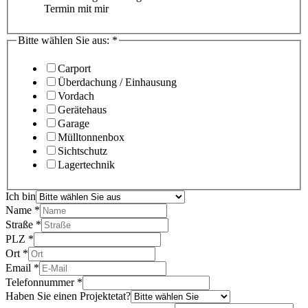
Termin mit mir
Bitte wählen Sie aus:
*
Carport
Überdachung / Einhausung
Vordach
Gerätehaus
Garage
Mülltonnenbox
Sichtschutz
Lagertechnik
Ich bin
Name
*
Straße
*
PLZ
*
Ort
*
Email
*
Telefonnummer
*
Haben Sie einen Projektetat?