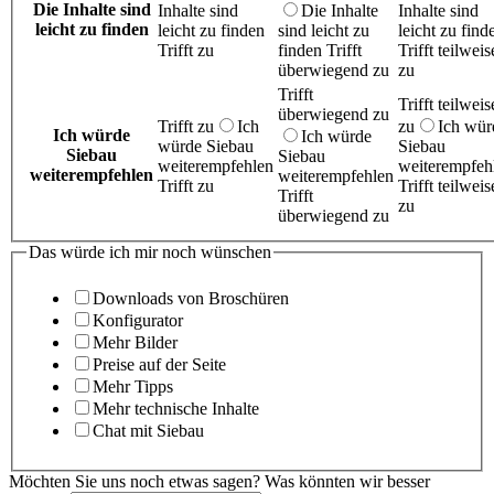
Die Inhalte sind
Inhalte sind
Die Inhalte
Inhalte sind
leicht zu finden
leicht zu finden
sind leicht zu
leicht zu find
Trifft zu
finden Trifft
Trifft teilweis
überwiegend zu
zu
Trifft
Trifft teilweis
überwiegend zu
Trifft zu
Ich
zu
Ich wür
Ich würde
Ich würde
würde Siebau
Siebau
Siebau
Siebau
weiterempfehlen
weiterempfeh
weiterempfehlen
weiterempfehlen
Trifft zu
Trifft teilweis
Trifft
zu
überwiegend zu
Das würde ich mir noch wünschen
Downloads von Broschüren
Konfigurator
Mehr Bilder
Preise auf der Seite
Mehr Tipps
Mehr technische Inhalte
Chat mit Siebau
Möchten Sie uns noch etwas sagen? Was könnten wir besser