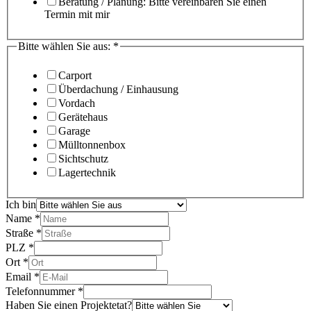
Beratung / Planung: Bitte vereinbaren Sie einen
Termin mit mir
Bitte wählen Sie aus:
*
Carport
Überdachung / Einhausung
Vordach
Gerätehaus
Garage
Mülltonnenbox
Sichtschutz
Lagertechnik
Ich bin
Name
*
Straße
*
PLZ
*
Ort
*
Email
*
Telefonnummer
*
Haben Sie einen Projektetat?