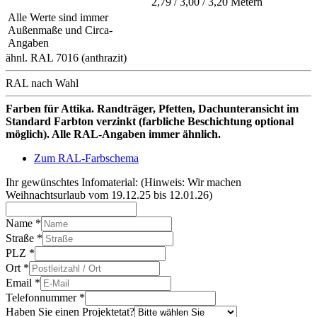
2,79 / 3,00 / 3,20 Metern
Alle Werte sind immer
Außenmaße und Circa-
Angaben
ähnl. RAL 7016 (anthrazit)
RAL nach Wahl
Farben für Attika. Randträger, Pfetten, Dachunteransicht im
Standard Farbton verzinkt (farbliche Beschichtung optional
möglich). Alle RAL-Angaben immer ähnlich.
Zum RAL-Farbschema
Ihr gewünschtes Infomaterial: (Hinweis: Wir machen
Weihnachtsurlaub vom 19.12.25 bis 12.01.26)
Name
*
Straße
*
PLZ
*
Ort
*
Email
*
Telefonnummer
*
Haben Sie einen Projektetat?