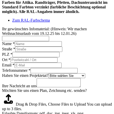
Farben für Attika. Randträger, Pfetten, Dachunteransicht im
Standard Farbton verzinkt (farbliche Beschichtung optional
möglich). Alle RAL-Angaben immer ähnlich.
Zum RAL-Farbschema
Ihr gewünschtes Infomaterial: (Hinweis: Wir machen
Weihnachtsurlaub vom 19.12.25 bis 12.01.26)
Name
*
Straße
*
PLZ
*
Ort
*
Email
*
Telefonnummer
*
Haben Sie einen Projektetat?
Ihre Nachricht an uns
Möchten Sie uns einen Plan, Zeichnung etc. senden?
Drag & Drop Files,
Choose Files to Upload
You can upload
up to 3 files.
Erlaubte Dateiformate: pdf, doc, jpg, jpeg, xls, png