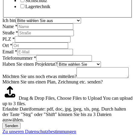
Sichtschutz
Lagertechnik
Ich bin
Name
*
Straße
*
PLZ
*
Ort
*
Email
*
Telefonnummer
*
Haben Sie einen Projektetat?
Möchten Sie uns noch etwas mitteilen?
Möchten Sie uns einen Plan, Zeichnung etc. senden?
Drag & Drop Files,
Choose Files to Upload
You can upload
up to 3 files.
Erlaubte Dateiformate: pdf, doc, jpg, jpeg, xls, png. Durch halten
der Taste "Strg" oder "Shift" können Sie bis zu 3 Dateien
auswählen.
Senden
Zu unseren Datenschutzbestimmungen