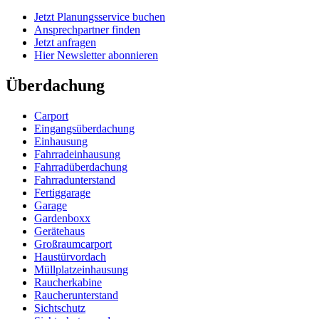
Jetzt Planungsservice buchen
Ansprechpartner finden
Jetzt anfragen
Hier Newsletter abonnieren
Überdachung
Carport
Eingangsüberdachung
Einhausung
Fahrradeinhausung
Fahrradüberdachung
Fahrradunterstand
Fertiggarage
Garage
Gardenboxx
Gerätehaus
Großraumcarport
Haustürvordach
Müllplatzeinhausung
Raucherkabine
Raucherunterstand
Sichtschutz